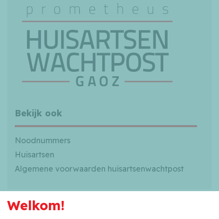
Bekijk ook
Noodnummers
Huisartsen
Algemene voorwaarden huisartsenwachtpost
Welkom!
Privacybeleid
Cookiebeleid